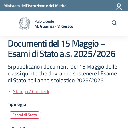
Vai ai contenuti
Vai al menu di navigazione
Vai al footer
Ministero dell'Istruzione e del Merito
Polo Liceale
M. Guerrisi - V. Gerace
— Visita la pagina iniziale della scuola
Documenti del 15 Maggio –
Esami di Stato a.s. 2025/2026
Si pubblicano i documenti del 15 Maggio delle
classi quinte che dovranno sostenere l'Esame
di Stato nell'anno scolastico 2025/2026
Stampa / Condividi
Tipologia
Esami di Stato