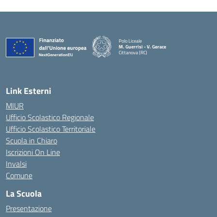
Polo Liceale
M. Guerrisi - V. Gerace
Cittanova (RC)
— Visita la pagina iniziale della scuola
Link Esterni
MIUR
Ufficio Scolastico Regionale
Ufficio Scolastico Territoriale
Scuola in Chiaro
Iscrizioni On Line
Invalsi
Comune
La Scuola
Presentazione