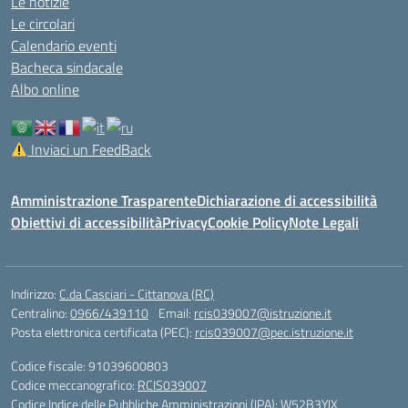
Le notizie
Le circolari
Calendario eventi
Bacheca sindacale
Albo online
Inviaci un FeedBack
Amministrazione Trasparente
Dichiarazione di accessibilità
Obiettivi di accessibilità
Privacy
Cookie Policy
Note Legali
Indirizzo:
C.da Casciari - Cittanova (RC)
Centralino:
0966/439110
Email:
rcis039007@istruzione.it
Posta elettronica certificata (PEC):
rcis039007@pec.istruzione.it
Codice fiscale: 91039600803
Codice meccanografico:
RCIS039007
Codice Indice delle Pubbliche Amministrazioni (IPA): W52B3YJX