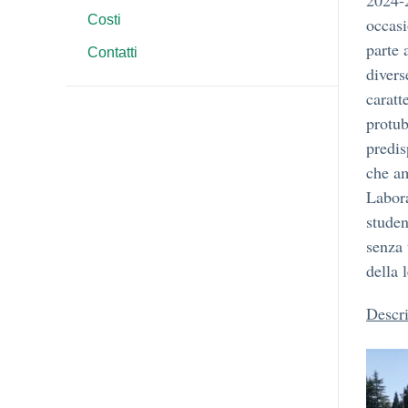
2024-2
Costi
occasi
parte 
Contatti
divers
caratt
protub
predis
che am
Labora
studen
senza 
della 
Descr