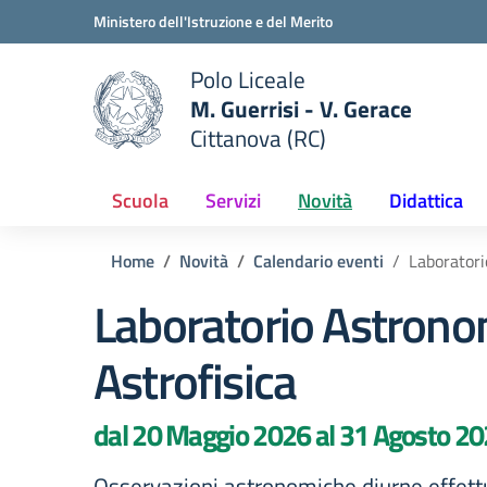
Vai ai contenuti
Vai al menu di navigazione
Vai al footer
Ministero dell'Istruzione e del Merito
Polo Liceale
M. Guerrisi - V. Gerace
Cittanova (RC)
e della scuola
— Visita la pagina iniziale del
Scuola
Servizi
Novità
Didattica
Home
Novità
Calendario eventi
Laboratori
Laboratorio Astrono
Astrofisica
dal 20 Maggio 2026 al 31 Agosto 2
Osservazioni astronomiche diurne effettu