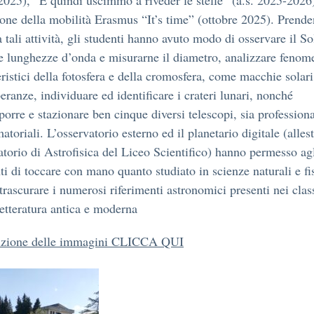
025), “E quindi uscimmo a riveder le stelle” (a.s. 2025-2026)
one della mobilità Erasmus “It’s time” (ottobre 2025). Prend
a tali attività, gli studenti hanno avuto modo di osservare il So
e lunghezze d’onda e misurarne il diametro, analizzare fenom
eristici della fotosfera e della cromosfera, come macchie solari
eranze, individuare ed identificare i crateri lunari, nonché
porre e stazionare ben cinque diversi telescopi, sia professiona
atoriali. L’osservatorio esterno ed il planetario digitale (allest
torio di Astrofisica del Liceo Scientifico) hanno permesso ag
ti di toccare con mano quanto studiato in scienze naturali e fi
trascurare i numerosi riferimenti astronomici presenti nei clas
letteratura antica e moderna
izione delle immagini CLICCA QUI