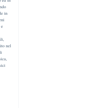
 ed in
endo
le in
eni
 e
li,
ito nel
li
sica,
sici