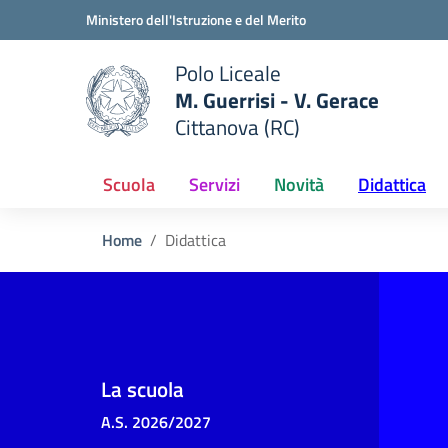
Vai ai contenuti
Vai al menu di navigazione
Vai al footer
Ministero dell'Istruzione e del Merito
Polo Liceale
M. Guerrisi - V. Gerace
Cittanova (RC)
e della scuola
— Visita la pagina iniziale del
Scuola
Servizi
Novità
Didattica
Home
Didattica
La scuola
A.S. 2026/2027