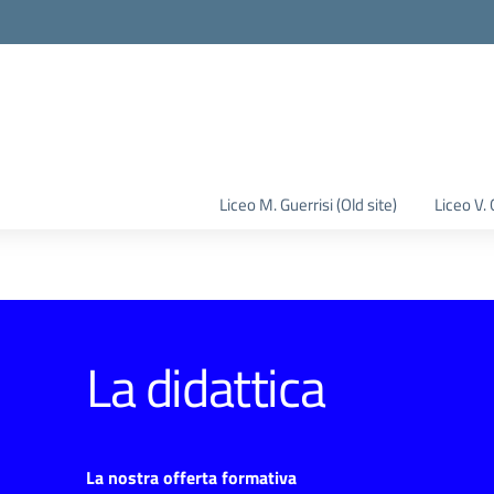
la scuola
Liceo M. Guerrisi (Old site)
Liceo V. 
La didattica
La nostra offerta formativa