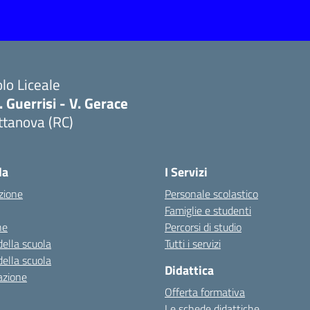
lo Liceale
 Guerrisi - V. Gerace
ttanova (RC)
Visita la pagina iniziale della scuola
la
I Servizi
zione
Personale scolastico
Famiglie e studenti
ne
Percorsi di studio
della scuola
Tutti i servizi
della scuola
Didattica
azione
Offerta formativa
Le schede didattiche