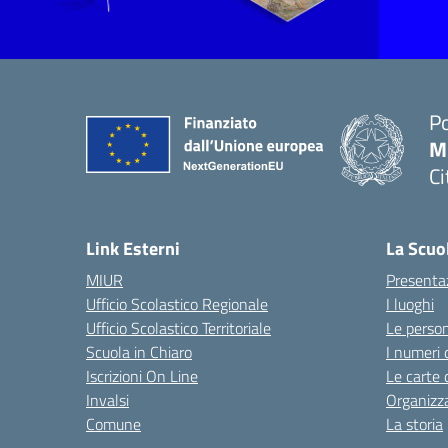
Po
M.
Ci
— 
Link Esterni
La Scuo
MIUR
Presenta
Ufficio Scolastico Regionale
I luoghi
Ufficio Scolastico Territoriale
Le perso
Scuola in Chiaro
I numeri 
Iscrizioni On Line
Le carte 
Invalsi
Organizz
Comune
La storia