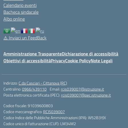
Calendario eventi
Bacheca sindacale
Albo online
⚠️
Inviaci un FeedBack
Amministrazione Trasparente
Dichiarazione di accessibilità
Obiettivi di accessibilità
Privacy
Cookie Policy
Note Legali
Indirizzo:
C.da Casciari - Cittanova (RC)
Centralino:
0966/439110
Email:
rcis039007@istruzione.it
Posta elettronica certificata (PEC):
rcis039007@pec.istruzione.it
Codice fiscale: 91039600803
Codice meccanografico:
RCIS039007
Codice Indice delle Pubbliche Amministrazioni (IPA): W52B3YJX
Codice unico di fatturazione (CUF): LM34M2