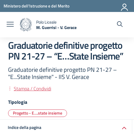
Vai ai contenuti
Vai al menu di navigazione
Vai al footer
Ministero dell'Istruzione e del Merito
Polo Liceale
M. Guerrisi - V. Gerace
— Visita la pagina iniziale della scuola
Graduatorie definitive progetto
PN 21-27 – “E…State Insieme”
Graduatorie definitive progetto PN 21-27 –
"E...State Insieme" - IIS V. Gerace
Stampa / Condividi
Tipologia
Progetto - E….state insieme
Indice della pagina