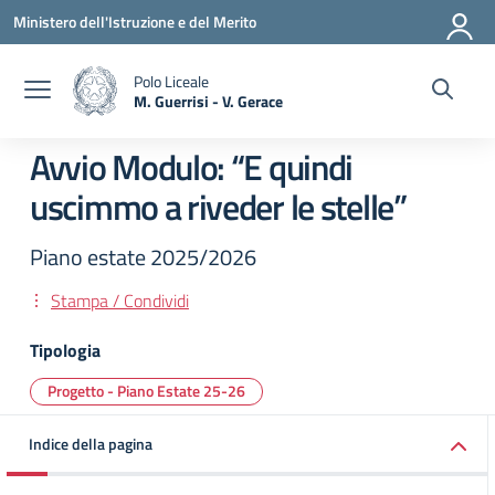
Vai ai contenuti
Vai al menu di navigazione
Vai al footer
Ministero dell'Istruzione e del Merito
Polo Liceale
M. Guerrisi - V. Gerace
— Visita la pagina iniziale della scuola
Avvio Modulo: “E quindi
uscimmo a riveder le stelle”
Piano estate 2025/2026
Stampa / Condividi
Tipologia
Progetto - Piano Estate 25-26
Indice della pagina