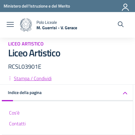
Vai ai contenuti
Vai al menu di navigazione
Vai al footer
Ministero dell'Istruzione e del Merito
Polo Liceale
M. Guerrisi - V. Gerace
— Visita la pagina iniziale della scuola
LICEO ARTISTICO
Liceo Artistico
RCSL03901E
Stampa / Condividi
Indice della pagina
Cos'è
Contatti