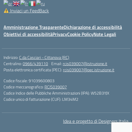
Inviaci un FeedBack
Amministrazione Trasparente
Dichiarazione di accessibilità
Obiettivi di accessibilità
Privacy
Cookie Policy
Note Legali
Indirizzo:
C.da Casciari - Cittanova (RC)
Centralino:
0966/439110
Email:
rcis039007@istruzione.it
Posta elettronica certificata (PEC):
rcis039007@pec.istruzione.it
Codice fiscale: 91039600803
Codice meccanografico:
RCIS039007
Codice Indice delle Pubbliche Amministrazioni (IPA): W52B3YJX
Codice unico di fatturazione (CUF): LM34M2
Idea e progetto di Designers Italia