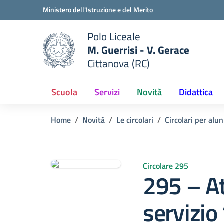
Vai ai contenuti
Vai al menu di navigazione
Vai al footer
Ministero dell'Istruzione e del Merito
Polo Liceale
M. Guerrisi - V. Gerace
Cittanova (RC)
e della scuola
— Visita la pagina iniziale del
Scuola
Servizi
Novità
Didattica
Home
Novità
Le circolari
Circolari per alun
Circolare 295
295 – At
servizio