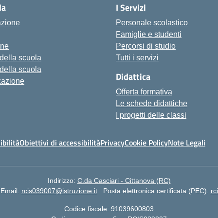
la
I Servizi
azione
Personale scolastico
Famiglie e studenti
one
Percorsi di studio
 della scuola
Tutti i servizi
 della scuola
Didattica
zazione
Offerta formativa
Le schede didattiche
I progetti delle classi
ibilità
Obiettivi di accessibilità
Privacy
Cookie Policy
Note Legali
Indirizzo:
C.da Casciari - Cittanova (RC)
Email:
rcis039007@istruzione.it
Posta elettronica certificata (PEC):
rc
Codice fiscale: 91039600803