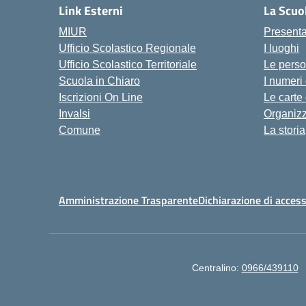
Link Esterni
La Scuo
MIUR
Present
Ufficio Scolastico Regionale
I luoghi
Ufficio Scolastico Territoriale
Le pers
Scuola in Chiaro
I numeri
Iscrizioni On Line
Le carte
Invalsi
Organiz
Comune
La storia
Amministrazione Trasparente
Dichiarazione di access
Centralino:
0966/439110