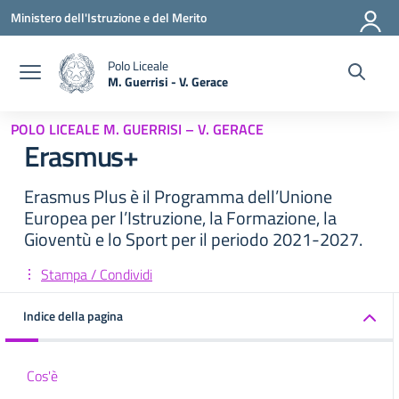
Vai ai contenuti
Vai al menu di navigazione
Vai al footer
Ministero dell'Istruzione e del Merito
Polo Liceale
M. Guerrisi - V. Gerace
— Visita la pagina iniziale della scuola
POLO LICEALE M. GUERRISI – V. GERACE
Erasmus+
Erasmus Plus è il Programma dell’Unione
Europea per l’Istruzione, la Formazione, la
Gioventù e lo Sport per il periodo 2021-2027.
Stampa / Condividi
Indice della pagina
Cos'è