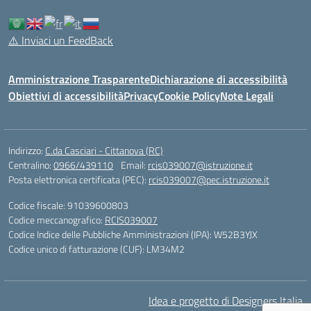
⚠️
Inviaci un FeedBack
Amministrazione Trasparente
Dichiarazione di accessibilità
Obiettivi di accessibilità
Privacy
Cookie Policy
Note Legali
Indirizzo:
C.da Casciari - Cittanova (RC)
Centralino:
0966/439110
Email:
rcis039007@istruzione.it
Posta elettronica certificata (PEC):
rcis039007@pec.istruzione.it
Codice fiscale: 91039600803
Codice meccanografico:
RCIS039007
Codice Indice delle Pubbliche Amministrazioni (IPA): W52B3YJX
Codice unico di fatturazione (CUF): LM34M2
Idea e progetto di Designers Italia