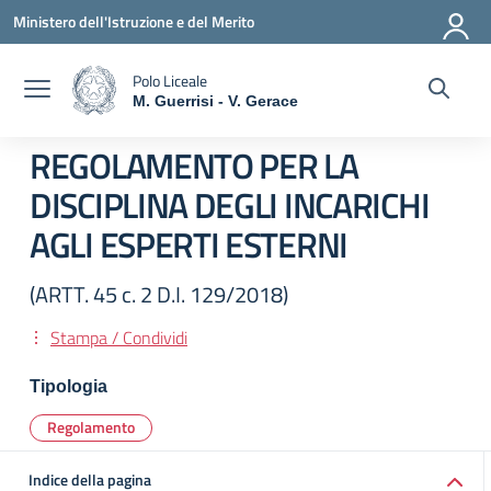
Vai ai contenuti
Vai al menu di navigazione
Vai al footer
Ministero dell'Istruzione e del Merito
Polo Liceale
M. Guerrisi - V. Gerace
— Visita la pagina iniziale della scuola
REGOLAMENTO PER LA
DISCIPLINA DEGLI INCARICHI
AGLI ESPERTI ESTERNI
(ARTT. 45 c. 2 D.I. 129/2018)
Stampa / Condividi
Tipologia
Regolamento
Indice della pagina