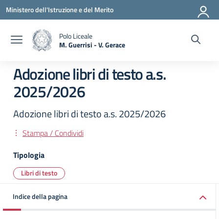
Vai ai contenuti
Vai al menu di navigazione
Vai al footer
Ministero dell'Istruzione e del Merito
Polo Liceale
M. Guerrisi - V. Gerace
— Visita la pagina iniziale della scuola
Adozione libri di testo a.s.
2025/2026
Adozione libri di testo a.s. 2025/2026
Stampa / Condividi
Tipologia
Libri di testo
Indice della pagina