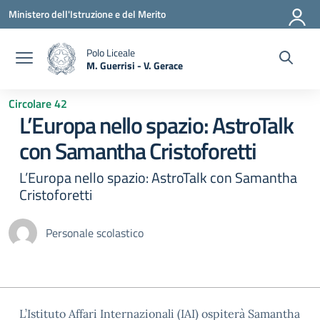
Vai ai contenuti
Vai al menu di navigazione
Vai al footer
Ministero dell'Istruzione e del Merito
Polo Liceale
M. Guerrisi - V. Gerace
— Visita la pagina iniziale della scuola
Circolare 42
L’Europa nello spazio: AstroTalk
con Samantha Cristoforetti
L’Europa nello spazio: AstroTalk con Samantha
Cristoforetti
Personale scolastico
L’Istituto Affari Internazionali (IAI) ospiterà Samantha