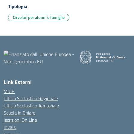
Tipologia
Circolari per alunni e famiglie
Polo Liceale
M. Guerrisi - V. Gerace
Cittanova (RC)
— Visita la pagina iniziale della
Link Esterni
MIUR
Ufficio Scolastico Regionale
Ufficio Scolastico Territoriale
Scuola in Chiaro
Iscrizioni On Line
Invalsi