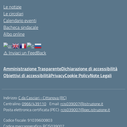
Le notizie
Le circolari
Calendario eventi
Bacheca sindacale
Albo online
⚠️
Inviaci un FeedBack
Amministrazione Trasparente
Dichiarazione di accessibilità
Obiettivi di accessibilità
Privacy
Cookie Policy
Note Legali
Indirizzo:
C.da Casciari - Cittanova (RC)
Centralino:
0966/439110
Email:
rcis039007@istruzione.it
Posta elettronica certificata (PEC):
rcis039007@pec.istruzione.it
Codice fiscale: 91039600803
Codice meccanografico:
RCIS039007