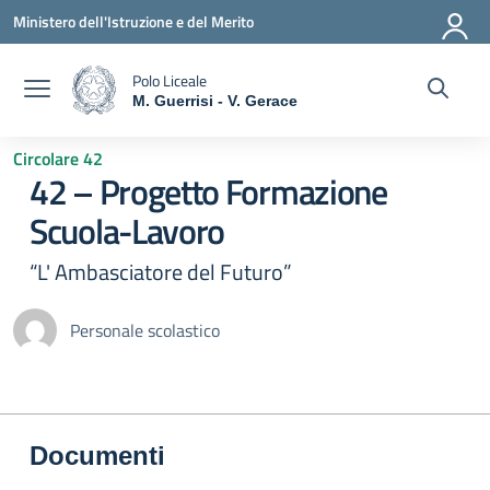
Vai ai contenuti
Vai al menu di navigazione
Vai al footer
Ministero dell'Istruzione e del Merito
Polo Liceale
M. Guerrisi - V. Gerace
— Visita la pagina iniziale della scuola
Circolare 42
42 – Progetto Formazione
Scuola-Lavoro
“L' Ambasciatore del Futuro”
Personale scolastico
Documenti