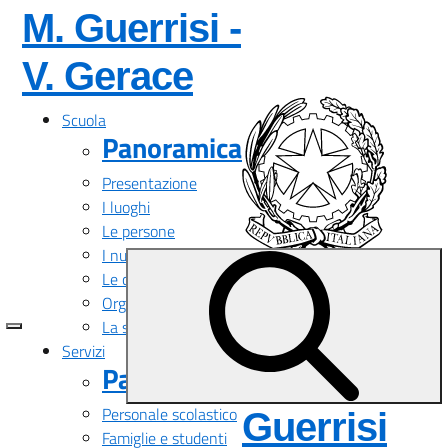
M. Guerrisi -
— Visita la pagi
V. Gerace
Scuola
Panoramica
Presentazione
I luoghi
Le persone
I numeri della scuola
Polo
Le carte della scuola
Organizzazione
Liceale
La storia
Servizi
Panoramica
M.
Personale scolastico
Guerrisi
Famiglie e studenti