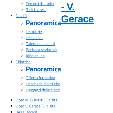
Percorsi di studio
- V.
Tutti i servizi
— Vis
Novità
Gerace
Panoramica
Le notizie
Le circolari
Calendario eventi
Bacheca sindacale
Albo online
Didattica
Panoramica
Offerta formativa
Le schede didattiche
I progetti delle classi
Liceo M. Guerrisi (Old site)
Liceo V. Gerace (Old site)
Area Docenti