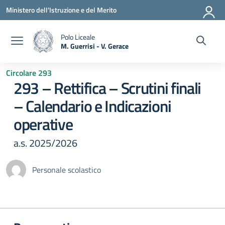
Vai ai contenuti
Vai al menu di navigazione
Vai al footer
Ministero dell'Istruzione e del Merito
Polo Liceale
M. Guerrisi - V. Gerace
— Visita la pagina iniziale della scuola
Circolare 293
293 – Rettifica – Scrutini finali
– Calendario e Indicazioni
operative
a.s. 2025/2026
Personale scolastico