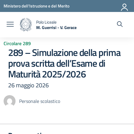
Vai ai contenuti
Vai al menu di navigazione
Vai al footer
Ministero dell'Istruzione e del Merito
Polo Liceale
M. Guerrisi - V. Gerace
— Visita la pagina iniziale della scuola
Circolare 289
289 – Simulazione della prima
prova scritta dell’Esame di
Maturità 2025/2026
26 maggio 2026
Personale scolastico