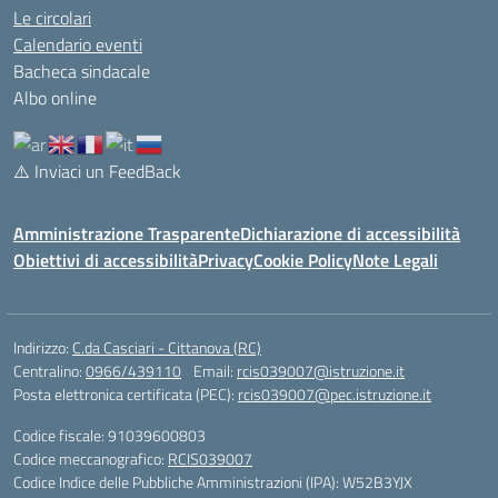
Le circolari
Calendario eventi
Bacheca sindacale
Albo online
⚠️
Inviaci un FeedBack
Amministrazione Trasparente
Dichiarazione di accessibilità
Obiettivi di accessibilità
Privacy
Cookie Policy
Note Legali
Indirizzo:
C.da Casciari - Cittanova (RC)
Centralino:
0966/439110
Email:
rcis039007@istruzione.it
Posta elettronica certificata (PEC):
rcis039007@pec.istruzione.it
Codice fiscale: 91039600803
Codice meccanografico:
RCIS039007
Codice Indice delle Pubbliche Amministrazioni (IPA): W52B3YJX