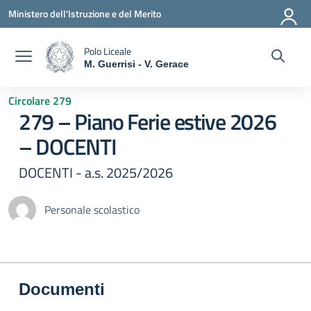
Vai ai contenuti
Vai al menu di navigazione
Vai al footer
Ministero dell'Istruzione e del Merito
Polo Liceale
M. Guerrisi - V. Gerace
— Visita la pagina iniziale della scuola
Circolare 279
279 – Piano Ferie estive 2026
– DOCENTI
DOCENTI - a.s. 2025/2026
Personale scolastico
Documenti