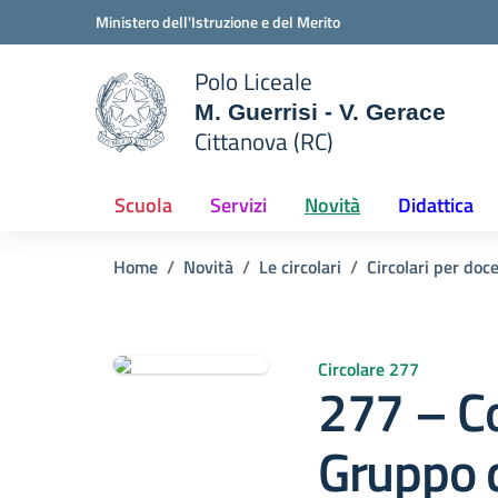
Vai ai contenuti
Vai al menu di navigazione
Vai al footer
Ministero dell'Istruzione e del Merito
Polo Liceale
M. Guerrisi - V. Gerace
Cittanova (RC)
e della scuola
— Visita la pagina iniziale del
Scuola
Servizi
Novità
Didattica
Home
Novità
Le circolari
Circolari per doc
Circolare 277
277 – C
Gruppo d