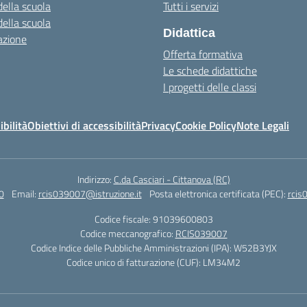
della scuola
Tutti i servizi
della scuola
Didattica
azione
Offerta formativa
Le schede didattiche
I progetti delle classi
ibilità
Obiettivi di accessibilità
Privacy
Cookie Policy
Note Legali
Indirizzo:
C.da Casciari - Cittanova (RC)
0
Email:
rcis039007@istruzione.it
Posta elettronica certificata (PEC):
rcis
Codice fiscale: 91039600803
Codice meccanografico:
RCIS039007
Codice Indice delle Pubbliche Amministrazioni (IPA): W52B3YJX
Codice unico di fatturazione (CUF): LM34M2