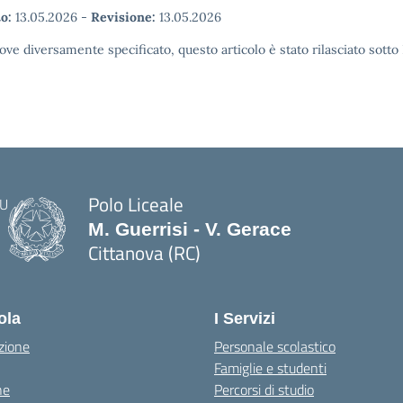
o:
13.05.2026
-
Revisione:
13.05.2026
ove diversamente specificato, questo articolo è stato rilasciato sott
Polo Liceale
M. Guerrisi - V. Gerace
Cittanova (RC)
— Visita la pagina iniziale della scuola
ola
I Servizi
zione
Personale scolastico
Famiglie e studenti
ne
Percorsi di studio