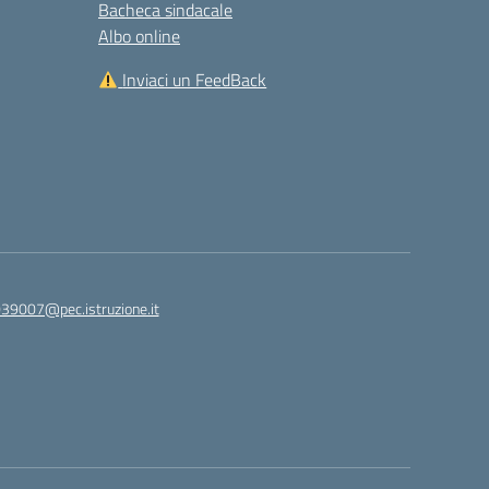
Bacheca sindacale
Albo online
Inviaci un FeedBack
039007@pec.istruzione.it