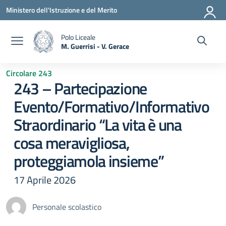
Vai ai contenuti
Vai al menu di navigazione
Vai al footer
Ministero dell'Istruzione e del Merito
Polo Liceale
M. Guerrisi - V. Gerace
— Visita la pagina iniziale della scuola
Circolare 243
243 – Partecipazione
Evento/Formativo/Informativo
Straordinario “La vita è una
cosa meravigliosa,
proteggiamola insieme”
17 Aprile 2026
Personale scolastico