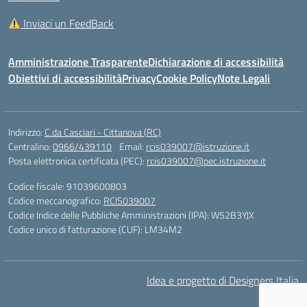
Inviaci un FeedBack
Amministrazione Trasparente
Dichiarazione di accessibilità
Obiettivi di accessibilità
Privacy
Cookie Policy
Note Legali
Indirizzo:
C.da Casciari - Cittanova (RC)
Centralino:
0966/439110
Email:
rcis039007@istruzione.it
Posta elettronica certificata (PEC):
rcis039007@pec.istruzione.it
Codice fiscale: 91039600803
Codice meccanografico:
RCIS039007
Codice Indice delle Pubbliche Amministrazioni (IPA): W52B3YJX
Codice unico di fatturazione (CUF): LM34M2
Idea e progetto di Designers Italia