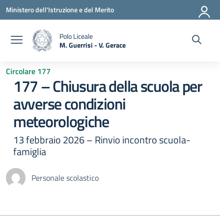
Vai ai contenuti
Vai al menu di navigazione
Vai al footer
Ministero dell'Istruzione e del Merito
Polo Liceale
M. Guerrisi - V. Gerace
— Visita la pagina iniziale della scuola
Circolare 177
177 – Chiusura della scuola per
avverse condizioni
meteorologiche
13 febbraio 2026 – Rinvio incontro scuola-
famiglia
Personale scolastico