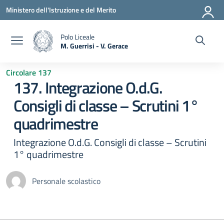
Vai ai contenuti
Vai al menu di navigazione
Vai al footer
Ministero dell'Istruzione e del Merito
Polo Liceale
M. Guerrisi - V. Gerace
— Visita la pagina iniziale della scuola
Circolare 137
137. Integrazione O.d.G.
Consigli di classe – Scrutini 1°
quadrimestre
Integrazione O.d.G. Consigli di classe – Scrutini
1° quadrimestre
Personale scolastico