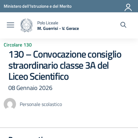
Vai ai contenuti
Vai al menu di navigazione
Vai al footer
Ministero dell'Istruzione e del Merito
Polo Liceale
M. Guerrisi - V. Gerace
— Visita la pagina iniziale della scuola
Circolare 130
130 – Convocazione consiglio
straordinario classe 3A del
Liceo Scientifico
08 Gennaio 2026
Personale scolastico