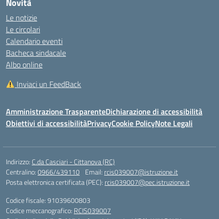
Novità
Le notizie
Le circolari
Calendario eventi
Bacheca sindacale
Albo online
Inviaci un FeedBack
Amministrazione Trasparente
Dichiarazione di accessibilità
Obiettivi di accessibilità
Privacy
Cookie Policy
Note Legali
Indirizzo:
C.da Casciari - Cittanova (RC)
Centralino:
0966/439110
Email:
rcis039007@istruzione.it
Posta elettronica certificata (PEC):
rcis039007@pec.istruzione.it
Codice fiscale: 91039600803
Codice meccanografico:
RCIS039007