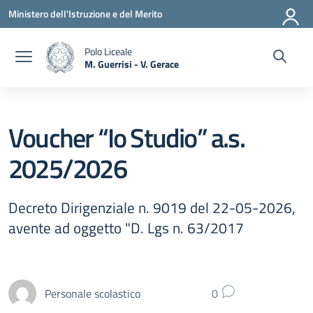
Vai ai contenuti
Vai al menu di navigazione
Vai al footer
Ministero dell'Istruzione e del Merito
Polo Liceale
M. Guerrisi - V. Gerace
— Visita la pagina iniziale della scuola
Voucher “Io Studio” a.s.
2025/2026
Decreto Dirigenziale n. 9019 del 22-05-2026,
avente ad oggetto "D. Lgs n. 63/2017
Personale scolastico
0