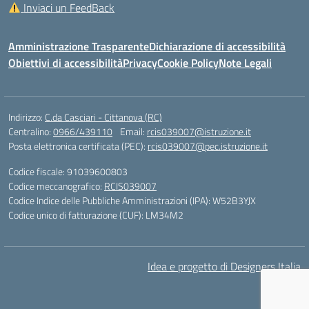
Inviaci un FeedBack
Amministrazione Trasparente
Dichiarazione di accessibilità
Obiettivi di accessibilità
Privacy
Cookie Policy
Note Legali
Indirizzo:
C.da Casciari - Cittanova (RC)
Centralino:
0966/439110
Email:
rcis039007@istruzione.it
Posta elettronica certificata (PEC):
rcis039007@pec.istruzione.it
Codice fiscale: 91039600803
Codice meccanografico:
RCIS039007
Codice Indice delle Pubbliche Amministrazioni (IPA): W52B3YJX
Codice unico di fatturazione (CUF): LM34M2
Idea e progetto di Designers Italia