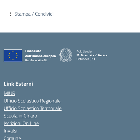
Stampa / Condividi
Polo Liceale
M. Guerrisi - V. Gerace
Cittanova (RC)
— Visita la pagina iniziale della scuola
Link Esterni
MIUR
Ufficio Scolastico Regionale
Ufficio Scolastico Territoriale
Scuola in Chiaro
Iscrizioni On Line
Invalsi
Comune