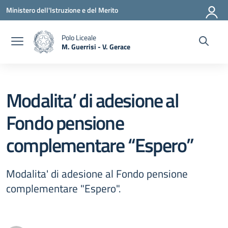
Vai ai contenuti
Vai al menu di navigazione
Vai al footer
Ministero dell'Istruzione e del Merito
Polo Liceale
M. Guerrisi - V. Gerace
— Visita la pagina iniziale della scuola
Modalita’ di adesione al
Fondo pensione
complementare “Espero”
Modalita' di adesione al Fondo pensione
complementare "Espero".