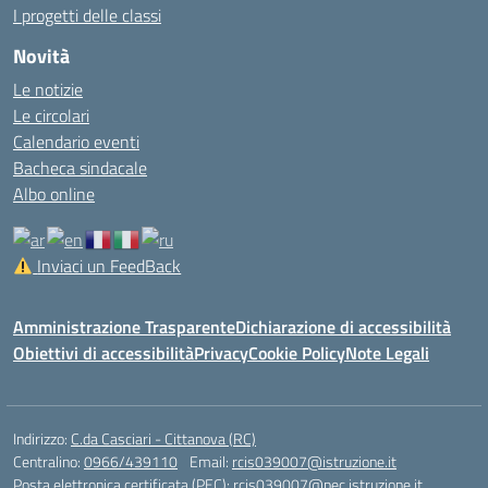
I progetti delle classi
Novità
Le notizie
Le circolari
Calendario eventi
Bacheca sindacale
Albo online
Inviaci un FeedBack
Amministrazione Trasparente
Dichiarazione di accessibilità
Obiettivi di accessibilità
Privacy
Cookie Policy
Note Legali
Indirizzo:
C.da Casciari - Cittanova (RC)
Centralino:
0966/439110
Email:
rcis039007@istruzione.it
Posta elettronica certificata (PEC):
rcis039007@pec.istruzione.it