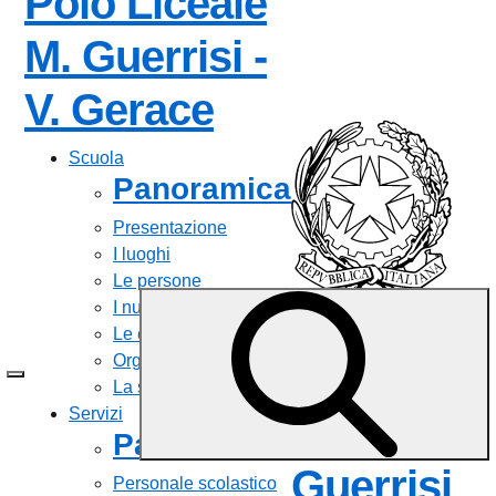
Polo Liceale
M. Guerrisi -
— Visita la pag
V. Gerace
Scuola
Panoramica
Presentazione
I luoghi
Le persone
I numeri della scuola
Polo
Le carte della scuola
Organizzazione
Liceale
La storia
Servizi
M.
Panoramica
Guerrisi
Personale scolastico