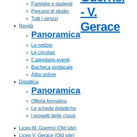
Famiglie e studenti
- V.
Percorsi di studio
Tutti i servizi
— V
Gerace
Novità
Panoramica
Le notizie
Le circolari
Calendario eventi
Bacheca sindacale
Albo online
Didattica
Panoramica
Offerta formativa
Le schede didattiche
I progetti delle classi
Liceo M. Guerrisi (Old site)
Liceo V. Gerace (Old site)