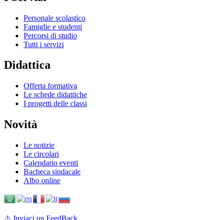
Personale scolastico
Famiglie e studenti
Percorsi di studio
Tutti i servizi
Didattica
Offerta formativa
Le schede didattiche
I progetti delle classi
Novità
Le notizie
Le circolari
Calendario eventi
Bacheca sindacale
Albo online
⚠️
Inviaci un FeedBack