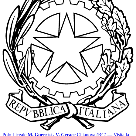
Polo Liceale
M. Guerrisi - V. Gerace
Cittanova (RC)
— Visita la