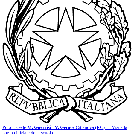
Polo Liceale
M. Guerrisi - V. Gerace
Cittanova (RC)
— Visita la
pagina iniziale della scuola