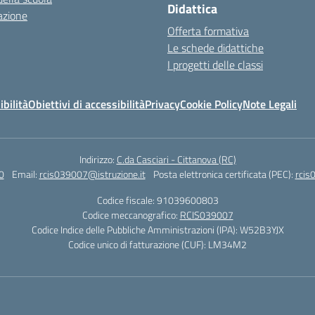
Didattica
azione
Offerta formativa
Le schede didattiche
I progetti delle classi
ibilità
Obiettivi di accessibilità
Privacy
Cookie Policy
Note Legali
Indirizzo:
C.da Casciari - Cittanova (RC)
0
Email:
rcis039007@istruzione.it
Posta elettronica certificata (PEC):
rcis
Codice fiscale: 91039600803
Codice meccanografico:
RCIS039007
Codice Indice delle Pubbliche Amministrazioni (IPA): W52B3YJX
Codice unico di fatturazione (CUF): LM34M2