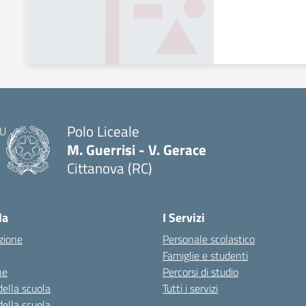
Polo Liceale
M. Guerrisi - V. Gerace
Cittanova (RC)
— Visita la pagina iniziale della scuola
la
I Servizi
zione
Personale scolastico
Famiglie e studenti
ne
Percorsi di studio
della scuola
Tutti i servizi
della scuola