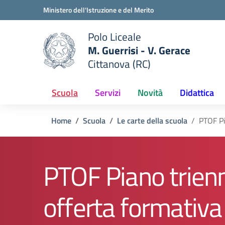
Vai ai contenuti
Vai al menu di navigazione
Vai al footer
Ministero dell'Istruzione e del Merito
Polo Liceale
M. Guerrisi - V. Gerace
Cittanova (RC)
e della scuola
— Visita la pagina iniziale del
Scuola
Servizi
Novità
Didattica
Home
Scuola
Le carte della scuola
PTOF Pi
PTOF Piano trien
offerta formativa