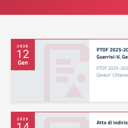
2026
PTOF 2025-202
12
Guerrisi-V. G
Gen
PTOF 2025-2028 
Gerace” Cittano
2025
Atto di indiri
14