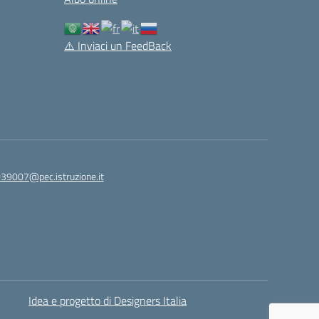
⚠️
Inviaci un FeedBack
039007@pec.istruzione.it
Idea e progetto di Designers Italia