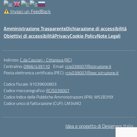
Inviaci un FeedBack
Amministrazione Trasparente
Dichiarazione di accessibilità
Obiettivi di accessibilità
Privacy
Cookie Policy
Note Legali
Indirizzo:
C.da Casciari - Cittanova (RC)
Centralino:
0966/439110
Email:
rcis039007@istruzione.it
Posta elettronica certificata (PEC):
rcis039007@pec.istruzione.it
Codice fiscale: 91039600803
Codice meccanografico:
RCIS039007
Codice Indice delle Pubbliche Amministrazioni (IPA): W52B3YJX
Codice unico di fatturazione (CUF): LM34M2
Idea e progetto di Designers Italia