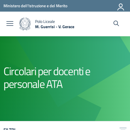
Vai ai contenuti
Vai al menu di navigazione
Vai al footer
Ministero dell'Istruzione e del Merito
Polo Liceale
M. Guerrisi - V. Gerace
— Visita la pagina iniziale della scuola
Circolari per docenti e
personale ATA
FILTRI