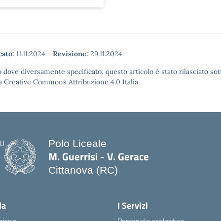
cato:
11.11.2024
-
Revisione:
29.11.2024
 dove diversamente specificato, questo articolo è stato rilasciato sot
a Creative Commons Attribuzione 4.0 Italia.
Polo Liceale
M. Guerrisi - V. Gerace
Cittanova (RC)
— Visita la pagina iniziale della scuo
la
I Servizi