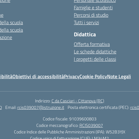
zione
Personale scolastico
Famiglie e studenti
ne
Percorsi di studio
della scuola
Tutti i servizi
della scuola
Didattica
azione
Offerta formativa
Le schede didattiche
I progetti delle classi
ibilità
Obiettivi di accessibilità
Privacy
Cookie Policy
Note Legali
Indirizzo:
C.da Casciari - Cittanova (RC)
0
Email:
rcis039007@istruzione.it
Posta elettronica certificata (PEC):
rcis
Codice fiscale: 91039600803
Codice meccanografico:
RCIS039007
Codice Indice delle Pubbliche Amministrazioni (IPA): W52B3YJX
Codice unico di fatturazione (CUF): LM34M2