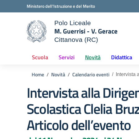
Vai ai contenuti
Vai al menu di navigazione
Vai al footer
Ministero dell'Istruzione e del Merito
Polo Liceale
M. Guerrisi - V. Gerace
Cittanova (RC)
ale della scuola
— Visita la pagina iniziale d
Scuola
Servizi
Novità
Didattica
Home
Novità
Calendario eventi
Intervista 
Intervista alla Dirige
Scolastica Clelia Bruz
Articolo dell’evento