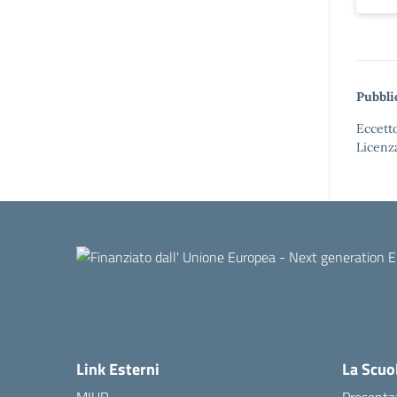
Pubbli
Eccetto
Licenz
Link Esterni
La Scuo