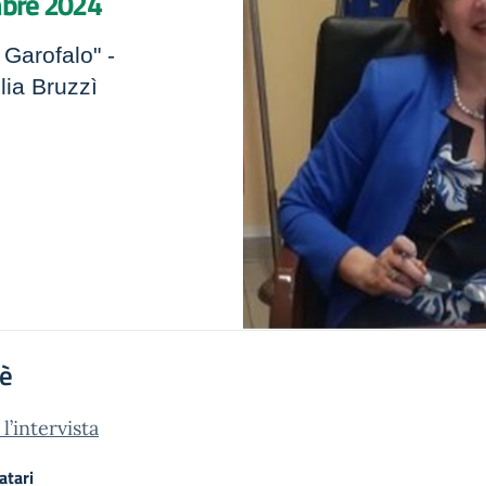
mbre 2024
Garofalo" -
lia Bruzzì
'è
l’intervista
atari