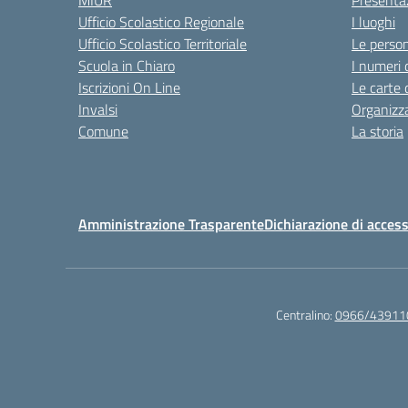
MIUR
Presenta
Ufficio Scolastico Regionale
I luoghi
Ufficio Scolastico Territoriale
Le perso
Scuola in Chiaro
I numeri 
Iscrizioni On Line
Le carte 
Invalsi
Organizz
Comune
La storia
Amministrazione Trasparente
Dichiarazione di access
Centralino:
0966/43911