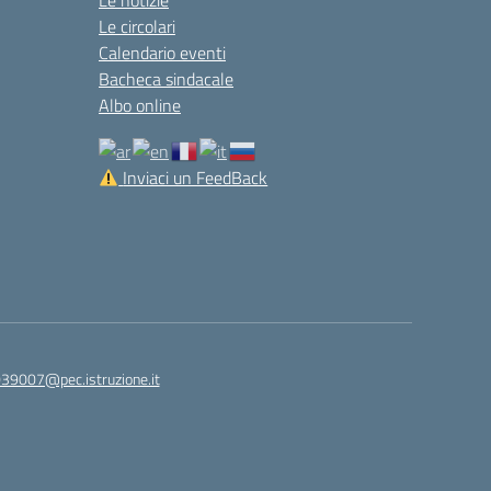
Le notizie
Le circolari
Calendario eventi
Bacheca sindacale
Albo online
Inviaci un FeedBack
039007@pec.istruzione.it