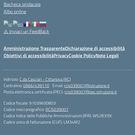
Bacheca sindacale
Albo online
⚠️
Inviaci un FeedBack
Amministrazione Trasparente
Dichiarazione di accessibilità
Obiettivi di accessibilità
Privacy
Cookie Policy
Note Legali
Indirizzo:
C.da Casciari - Cittanova (RC)
Centralino:
0966/439110
Email:
rcis039007@istruzione.it
Posta elettronica certificata (PEC):
rcis039007@pec.istruzione.it
Codice fiscale: 91039600803
Codice meccanografico:
RCIS039007
Codice Indice delle Pubbliche Amministrazioni (IPA): W52B3YJX
Codice unico di fatturazione (CUF): LM34M2