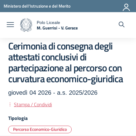
Vai ai contenuti
Vai al menu di navigazione
Vai al footer
Ministero dell'Istruzione e del Merito
Polo Liceale
M. Guerrisi - V. Gerace
a
— Visita la pagina iniziale della scuola
Cerimonia di consegna degli
attestati conclusivi di
partecipazione al percorso con
curvatura economico-giuridica
giovedì 04 2026 - a.s. 2025/2026
Stampa / Condividi
Tipologia
Percorso Economico-Giuridico