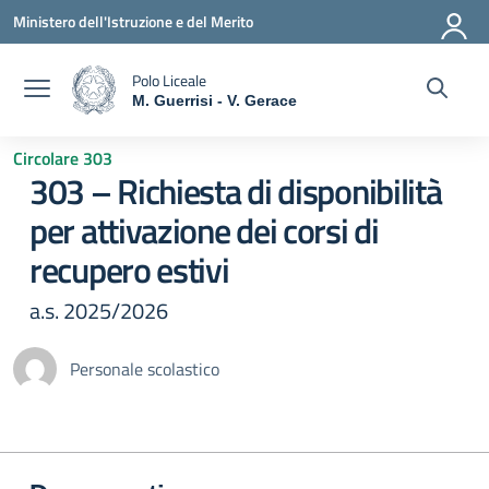
Vai ai contenuti
Vai al menu di navigazione
Vai al footer
Ministero dell'Istruzione e del Merito
Polo Liceale
M. Guerrisi - V. Gerace
— Visita la pagina iniziale della scuola
Circolare 303
303 – Richiesta di disponibilità
per attivazione dei corsi di
recupero estivi
a.s. 2025/2026
Personale scolastico