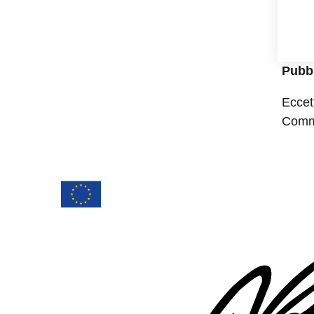
Pubbl
Eccet
Commo