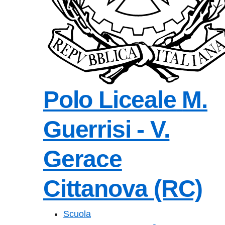
Polo Liceale
M.
Guerrisi - V.
Gerace
Cittanova (RC)
— Visita la pagin
Scuola