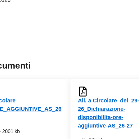
2026
cumenti
colare
All. a Circolare_del_29
E_AGGIUNTIVE_AS_26
26_Dichiarazione-
disponibilita-ore-
aggiuntive-AS_26-27
 - 2001 kb