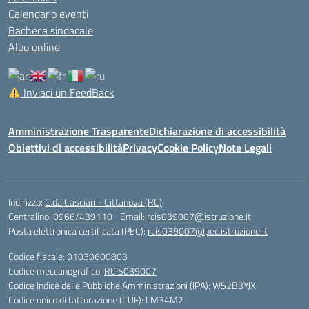
Calendario eventi
Bacheca sindacale
Albo online
Inviaci un FeedBack
Amministrazione Trasparente
Dichiarazione di accessibilità
Obiettivi di accessibilità
Privacy
Cookie Policy
Note Legali
Indirizzo:
C.da Casciari - Cittanova (RC)
Centralino:
0966/439110
Email:
rcis039007@istruzione.it
Posta elettronica certificata (PEC):
rcis039007@pec.istruzione.it
Codice fiscale: 91039600803
Codice meccanografico:
RCIS039007
Codice Indice delle Pubbliche Amministrazioni (IPA): W52B3YJX
Codice unico di fatturazione (CUF): LM34M2