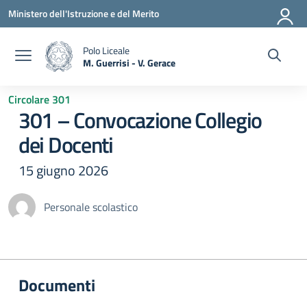
Vai ai contenuti
Vai al menu di navigazione
Vai al footer
Ministero dell'Istruzione e del Merito
Polo Liceale
M. Guerrisi - V. Gerace
— Visita la pagina iniziale della scuola
Circolare 301
301 – Convocazione Collegio
dei Docenti
15 giugno 2026
Personale scolastico
Documenti