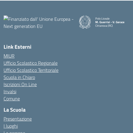
Polo Liceale
M. Guerrisi - V. Gerace
Cittanova (RC)
— Visita la pagina iniziale della
Link Esterni
MIUR
Ufficio Scolastico Regionale
Ufficio Scolastico Territoriale
Scuola in Chiaro
Iscrizioni On Line
Invalsi
Comune
La Scuola
Presentazione
I luoghi