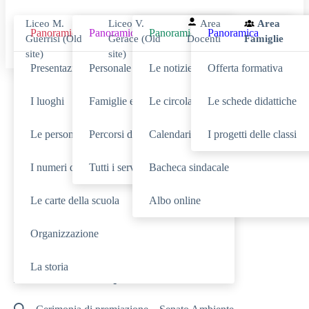
Liceo M.
Liceo V.
Area
Area
Panoramica
Panoramica
Panoramica
Panoramica
Guerrisi (Old
Gerace (Old
Docenti
Famiglie
site)
site)
Presentazione
Personale scolastico
Le notizie
Offerta formativa
Cerca
I luoghi
Famiglie e studenti
Le circolari
Le schede didattiche
Le persone
Percorsi di studio
Calendario eventi
I progetti delle classi
I numeri della scuola
Tutti i servizi
Bacheca sindacale
SCUOLA
Cerca nella sezione
Le carte della scuola
Albo online
NOVITÀ
SERVIZI
Cerca tra le
Cerca nei
Organizzazione
TUTTO IL SITO
Cerca in
La storia
RICERCHE FREQUENTI