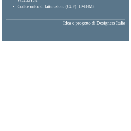
W52B3YJX
Codice unico di fatturazione (CUF): LM34M2
Idea e progetto di Designers Italia