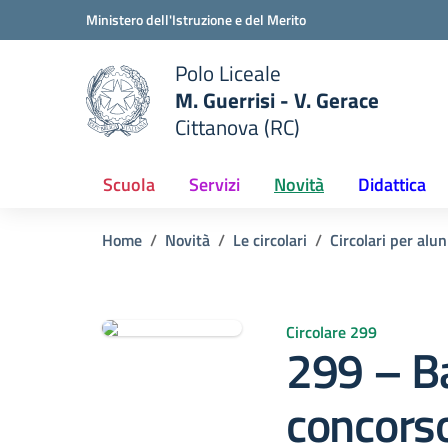
Vai ai contenuti
Vai al menu di navigazione
Vai al footer
Ministero dell'Istruzione e del Merito
Polo Liceale
M. Guerrisi - V. Gerace
Cittanova (RC)
e della scuola
— Visita la pagina iniziale del
Scuola
Servizi
Novità
Didattica
Home
Novità
Le circolari
Circolari per alun
Circolare 299
299 – B
concors