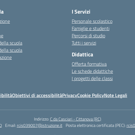
la
I Servizi
zione
Personale scolastico
Famiglie e studenti
ne
Percorsi di studio
della scuola
Tutti i servizi
della scuola
Didattica
azione
Offerta formativa
Le schede didattiche
I progetti delle classi
ibilità
Obiettivi di accessibilità
Privacy
Cookie Policy
Note Legali
Indirizzo:
C.da Casciari - Cittanova (RC)
0
Email:
rcis039007@istruzione.it
Posta elettronica certificata (PEC):
rcis