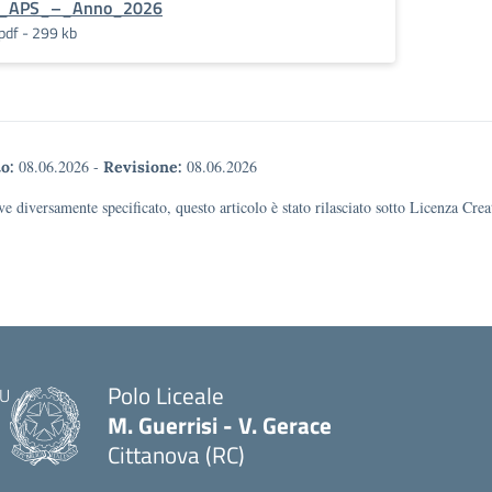
_APS_–_Anno_2026
pdf - 299 kb
08.06.2026
-
08.06.2026
o:
Revisione:
e diversamente specificato, questo articolo è stato rilasciato sotto Licenza Cr
Polo Liceale
M. Guerrisi - V. Gerace
Cittanova (RC)
— Visita la pagina iniziale della scuola